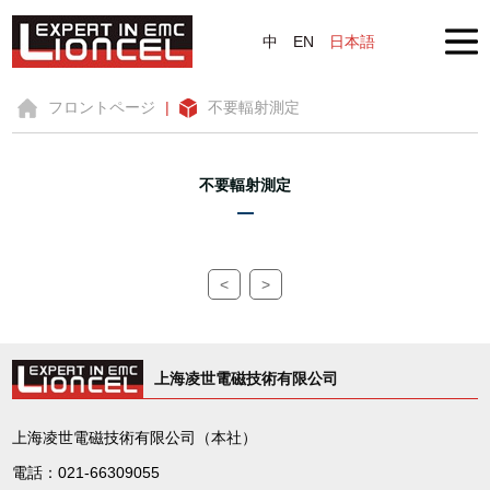
中
EN
日本語
フロントページ
|
不要輻射測定
不要輻射測定
<
>
上海凌世電磁技術有限公司
上海凌世電磁技術有限公司（本社）
電話：021-66309055