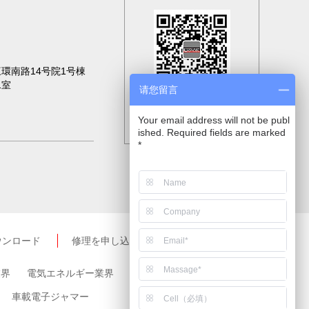
環南路14号院1号棟
1室
请您留言
二次元コードをスキャン
世にも注目
Your email address will not be publ
ished. Required fields are marked
*
ウンロード
修理を申し込む
News
業界
電気エネルギー業界
その他の業界
車載電子ジャマー