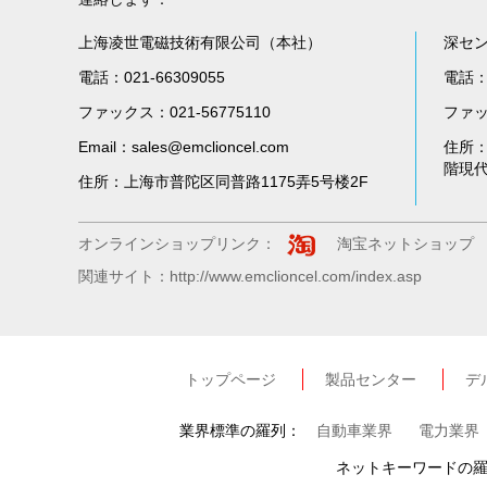
上海凌世電磁技術有限公司（本社）
深セ
電話：021-66309055
電話：0
ファックス：021-56775110
ファック
Email：sales@emclioncel.com
住所
階現
住所：上海市普陀区同普路1175弄5号楼2F
オンラインショップリンク：
淘宝ネットショップ
関連サイト：http://www.emclioncel.com/index.asp
トップページ
製品センター
デ
業界標準の羅列：
自動車業界
電力業界
ネットキーワードの