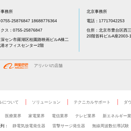
ン事務所
北京事務所
755-25876847 18688776364
電話：17717042253
ス：0755-25876847
住所：北京市豊台区西三
20階首科ビルA座2003-
：深セン市羅湖区桂園路映画ビルA棟二
代港オフィスセンター2階
アリババの店舗
ルについて
ソリューション
テクニカルサポート
ダ
医療業界
家電業界
電信業界
テレビ業界
新エネルギー
羅列：
静電気放電発生器
雷撃サージ発生器
無線周波数伝導試験