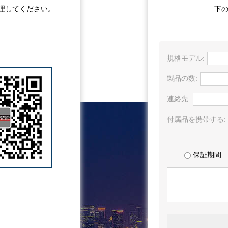
理してください。
下
規格モデル:
製品の数:
連絡先:
付属品を携帯する:
保証期間