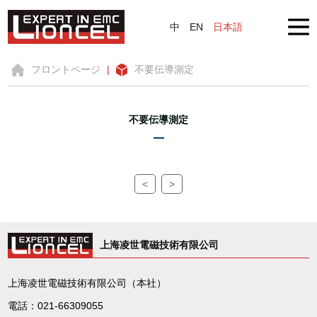
中
EN
日本語
フロントページ
|
不要伝導測定
不要伝導測定
<
>
上海凌世電磁技術有限公司
上海凌世電磁技術有限公司（本社）
電話：021-66309055