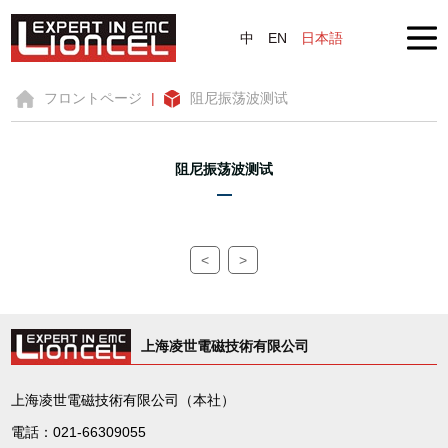
中
EN
日本語
フロントページ
|
阻尼振荡波测试
阻尼振荡波测试
<
>
上海凌世電磁技術有限公司
上海凌世電磁技術有限公司（本社）
電話：021-66309055